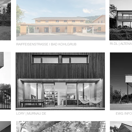
RI.DL | ALTEN
RAIFFEISENSTRASSE I BAD KOHLGRUB
LORY | MURNAU DE
EWG INFO