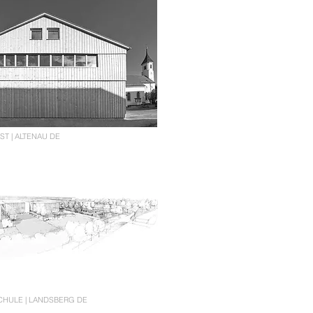
T | ALTENAU DE
CHULE | LANDSBERG DE