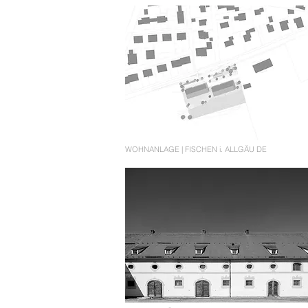
WOHNANLAGE | FISCHEN i. ALLGÄU DE