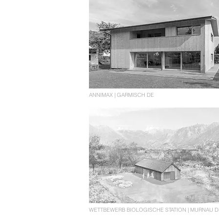
ANNIMAX | GARMISCH DE
WETTBEWERB BIOLOGISCHE STATION | MURNAU D