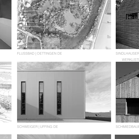
FLUSSBAD | OETTINGEN DE
SINDLHAUSER
WERKLIST
SCHWEIGER | UFFING DE
SCHMIEDBAUE