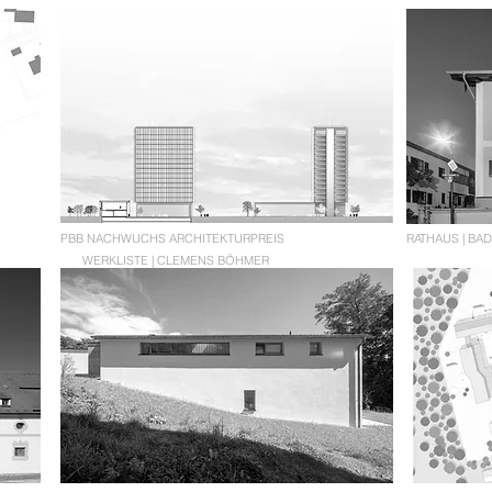
PBB NACHWUCHS ARCHITEKTURPREIS
RATHAUS | BA
WERKLISTE | CLEMENS BÖHMER