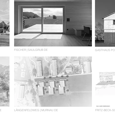
FISCHER | SAULGRUB DE
GASTHAUS POS
E
LÄNGENFELDWEG | MURNAU DE
FRITZ-BECK-S