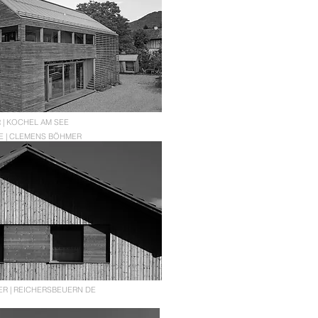
 | KOCHEL AM SEE
E | CLEMENS BÖHMER
R | REICHERSBEUERN DE