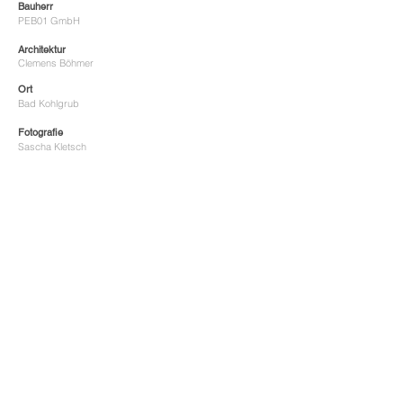
Bauherr
PEB01 GmbH
Architektur
Clemens Böhmer
Ort
Bad Kohlgrub
Fotografie
Sascha Kletsch