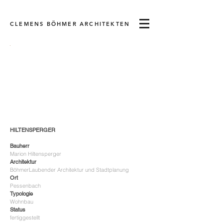
CLEMENS BÖHMER ARCHITEKTEN
HILTENSPERGER
Bauherr
Marion Hiltensperger
Architektur
BöhmerLaubender Architektur und Stadtplanung
Ort
Pessenbach
Typologie
Wohnbau
Status
fertiggestellt